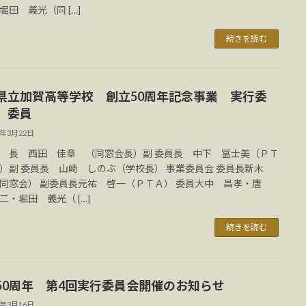
堀田 義光（同 […]
続きを読む
県立加賀高等学校 創立50周年記念事業 実行委
 委員
2年3月22日
 長 西田 佳章 （同窓会長）副 委員長 中下 冨士美（ＰＴ
）副 委員長 山崎 しのぶ（学校長） 事業委員会 委員長新木
同窓会） 副委員長元祐 啓一（ＰＴＡ） 委員大中 昌孝・唐
二・堀田 義光（ […]
続きを読む
50周年 第4回実行委員会開催のお知らせ
2年3月16日