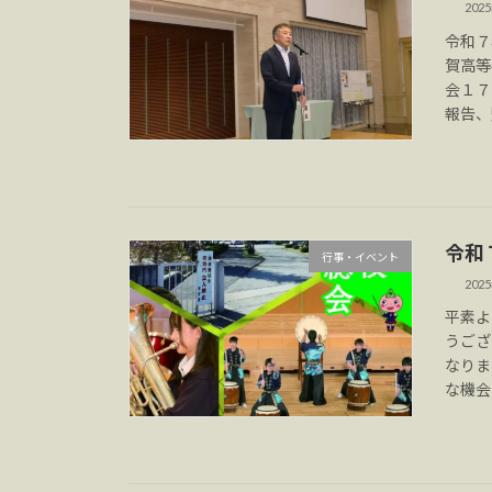
202
令和７
賀高等
会１７
報告、
令和
行事・イベント
202
平素よ
うござ
なりま
な機会