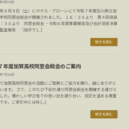
5年8月18日
年８月９日（土）にホテル・アローレにて令和７年度石川県立加
学校同窓会総会が開催されました。 １６：３０より 第４回役員
：３０より 同窓会総会 ・令和６年度事業報告及び会計収支決算
監査報告 〔拍手で […]
続きを読む
７年度加賀高校同窓会総会のご案内
5年7月14日
り加賀高校同窓会の活動にご理解とご協力を賜り、誠にありがと
います。 さて、このたび下記の通り同窓会総会を開催する運びと
した。懐かしい学び舎での思い出を語り合い、旧交を温める貴重
です。ご多忙中とは存 […]
続きを読む