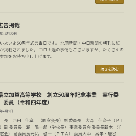
広告掲載
2年10月22日
いよいよ50周年式典当日です。 北國新聞・中日新聞の朝刊に紙
が掲載されました。 コロナ過の事情もございますが、たくさんの
参加をお待ち申し上げます。
続きを読む
県立加賀高等学校 創立50周年記念事業 実行委
 委員（令和四年度）
2年6月2日
 長 西田 佳章 （同窓会長）副 委員長 大森 佳奈子（ＰＴ
）副 委員長 瀧 陽一郎（学校長） 事業委員会 委員長新木 洋
窓会） 副委員長元祐 啓一（ＰＴＡ） 委員大中 昌孝・唐谷