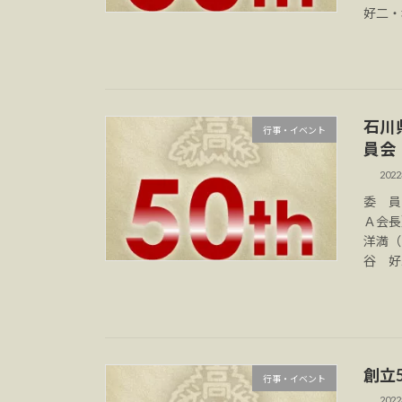
好二・
石川
行事・イベント
員会
202
委 員
Ａ会長
洋満（
谷 好
創立
行事・イベント
202