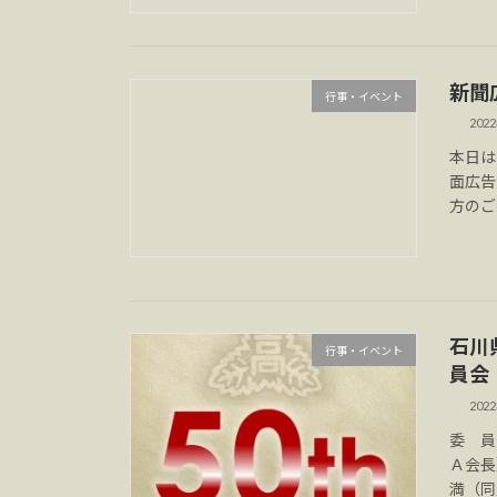
新聞
行事・イベント
202
本日は
面広告
方のご
石川
行事・イベント
員会
202
委 員
Ａ会長
満（同