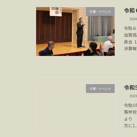
令和
行事・イベント
202
令和６
加賀高
員会 
決算報
令和
行事・イベント
202
令和5
等学校
より 
方に […