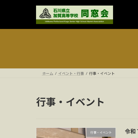
コ
ナ
ン
ビ
テ
ゲ
ン
ー
ツ
シ
へ
ョ
ス
ン
キ
に
ッ
移
プ
動
ホーム
イベント・行事
行事・イベント
行事・イベント
令和
行事・イベント